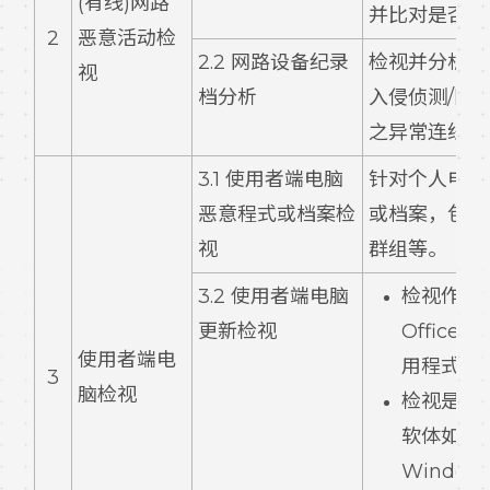
(有线)网路
并比对是否有
2
恶意活动检
2.2 网路设备纪录
检视并分析资
视
档分析
入侵侦测/防
之异常连线纪
3.1 使用者端电脑
针对个人电脑
恶意程式或档案检
或档案，包含
视
群组等。
3.2 使用者端电脑
检视作业
更新检视
Office、
使用者端电
用程式等
3
脑检视
检视是否
软体如 Wi
Windows