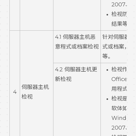
2007、Ad
检视防毒
结果等。
4.1 伺服器主机恶
针对伺服器主
意程式或档案检视
式或档案，包
等。
4.2 伺服器主机更
检视作业
新检视
Office、
伺服器主机
用程式等
4
检视
检视是否
软体如 Wi
Windows
2007、Ad