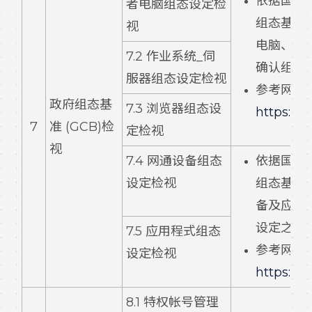
依据国家
者电脑组态设定检
组态基准 
视
电脑、伺
7.2 作业系统_伺
确认组态
服器组态设定检视
参考网址
政府组态基
7.3 浏览器组态设
https://
7
准 (GCB)检
定检视
视
7.4 网通设备组态
依据国家
设定检视
组态基准 
备及应用
设定之落
7.5 应用程式组态
参考网址
设定检视
https://
8.1 特权帐号管理