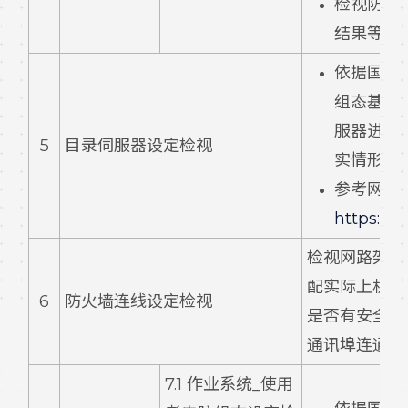
检视防毒
结果等。
依据
国家
组态基准 
服器进行
5
目录伺服器设定检视
实情形。
参考网址
https://
检视网路架构图
配实际上机检
6
防火墙连线设定检视
是否有安全性
通讯埠连通的
7.1 作业系统_使用