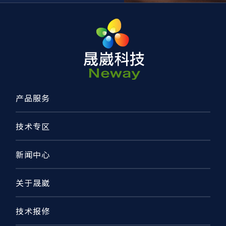
产品服务
技术专区
新闻中心
关于晟崴
技术报修