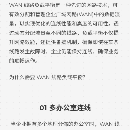
WAN 线路负载平衡是一种先进的网路技术，可
有效分配和管理企业广域网路(WAN)中的数据流
量，以实现优化的连线性能和高度的可用性。透
过动态分配流量至不同的线路，负载平衡不仅提
升网路效能，还提供备援机制，确保即使在某条
线路发生故障时，企业仍能保持连线，确保业务
的顺畅运作。
为什么需要 WAN 线路负载平衡？
01 多办公室连线
当企业拥有多个地理分佈的办公室时，WAN 线