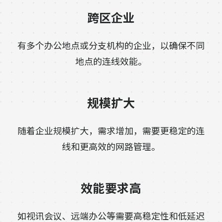
跨区企业
有多个办公地点或分支机构的企业，以确保不同
地点的连线效能。
规模扩大
随着企业规模扩大，需求增加，需要更稳定的连
线和更高效的网路管理。
效能要求高
如视讯会议、远端办公等需要高稳定性和低延迟