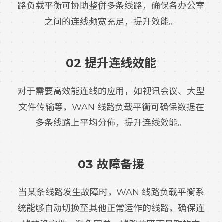
路负载平衡可协助整併多条线路，确保各办公室
之间的连线频宽充足，提升效能。
02 提升连线效能
对于需要高效能连线的应用，如视讯会议、大型
文件传输等，WAN 线路负载平衡可确保数据在
多条线路上平均分佈，提升连线效能。
03 故障备援
当某条线路发生故障时，WAN 线路负载平衡系
统能够自动切换至其他正常运作的线路，确保连