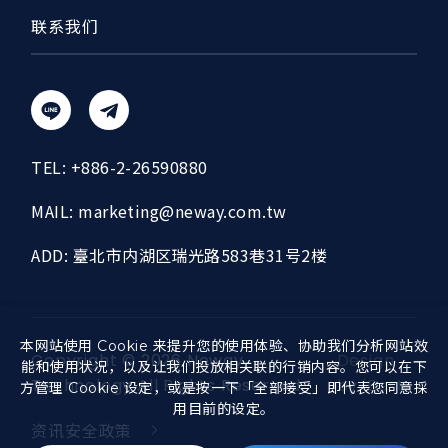
联系我们
TEL:
+886-2-26590880
MAIL:
marketing@neway.com.tw
ADD:
臺北市内湖区瑞光路583巷31号2楼
本网站使用 Cookie 来提升您的使用体验、协助我们分析网站效
Copyright ©
2026
Neway
Design
能和使用状况，以及让我们投放相关联的行销内容。您可以在下
Technology
All Rights Reserved.
by
iBest
方管理 Cookie 设定，或是按一下「全部接受」即代表您同意採
用目前的设定。
资讯安全政策