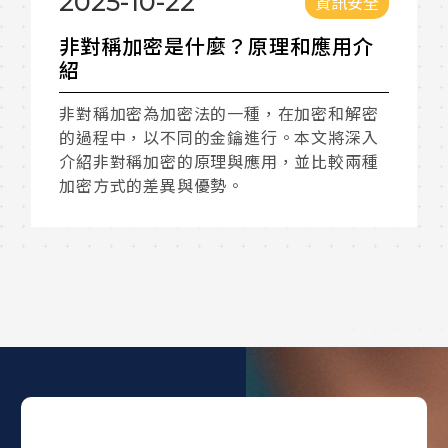
2025-09-26
全
資訊安全
介
白箱掃描是什麼？白箱檢測如何進
行？ 白箱掃描是什麼？跟黑箱掃描
有什麼不同？
密
入
白箱掃描因能深入程式碼與內部結構，成為
種
發現潛在風險的關鍵方法。本文將介紹白箱
掃描的概念、與黑箱及灰箱的比較、應用情
境、常見覆蓋率指標，以及相關工具。