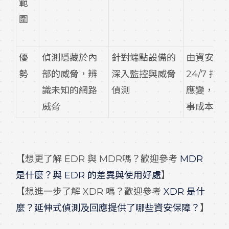
範
圍
優
偵測隱藏於內
針對端點設備的
由資安專
勢
部的威脅，辨
深入監控與威脅
24/7 持
識未知的網路
偵測
應變，減
威脅
事成本
【想更了解 EDR 與 MDR嗎？歡迎參考
MDR
是什麼？與 EDR 的差異與使用好處
】
【想進一步了解 XDR 嗎？歡迎參考
XDR 是什
麼？延伸式偵測及回應提供了哪些資安保障？
】